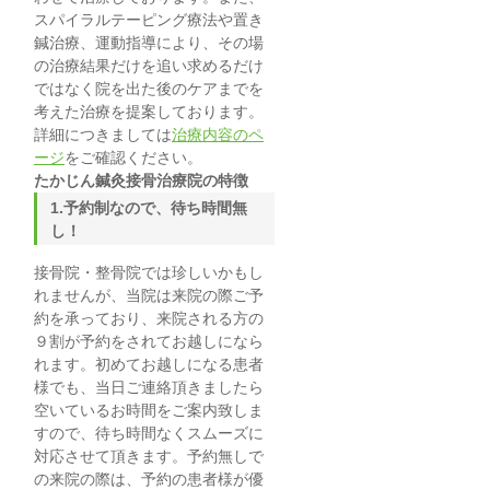
スパイラルテーピング療法や置き
鍼治療、運動指導により、その場
の治療結果だけを追い求めるだけ
ではなく院を出た後のケアまでを
考えた治療を提案しております。
詳細につきましては
治療内容のペ
ージ
をご確認ください。
たかじん
鍼灸
接骨
治療院の特徴
1.予約制なので、待ち時間無
し！
接骨院・整骨院では珍しいかもし
れませんが、当院は来院の際ご予
約を承っており、来院される方の
９割が予約をされてお越しになら
れます。初めてお越しになる患者
様でも、当日ご連絡頂きましたら
空いているお時間をご案内致しま
すので、待ち時間なくスムーズに
対応させて頂きます。予約無しで
の来院の際は、予約の患者様が優