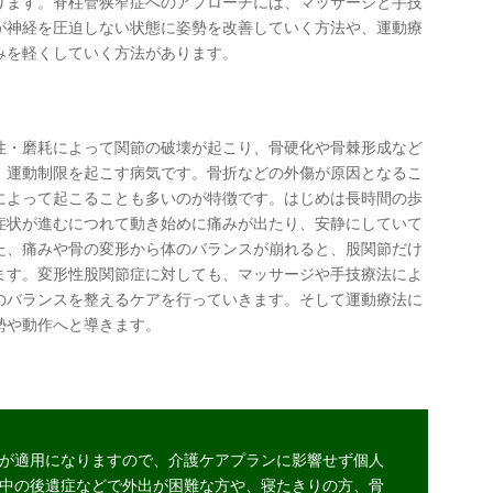
ります。脊柱管狭窄症へのアプローチには、マッサージと手技
が神経を圧迫しない状態に姿勢を改善していく方法や、運動療
みを軽くしていく方法があります。
性・磨耗によって関節の破壊が起こり、骨硬化や骨棘形成など
、運動制限を起こす病気です。骨折などの外傷が原因となるこ
によって起こることも多いのが特徴です。はじめは長時間の歩
症状が進むにつれて動き始めに痛みが出たり、安静にしていて
た、痛みや骨の変形から体のバランスが崩れると、股関節だけ
ます。変形性股関節症に対しても、マッサージや手技療法によ
のバランスを整えるケアを行っていきます。そして運動療法に
勢や動作へと導きます。
が適用になりますので、介護ケアプランに影響せず個人
中の
後遺症
などで外出が困難な方や、寝たきりの方、骨