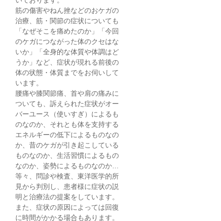
いております。
筋の傷害やねん挫などのおケガの
治療、筋・関節の症状についても
「なぜそこを痛めたのか」「今回
のケガにつながった体のクセはな
いか」「全身的な体質や体調はど
うか」など、症状が現れる前後の
体の状態・体質までをお伺いして
います。
腰痛や膝関節痛、首や肩の痛みに
ついても、訴えられた症状がオー
バーユース（使いすぎ）によるも
のなのか、それとも体を支持する
エネルギーの低下によるものなの
か、昔のケガが引き起こしている
ものなのか、生活習慣によるもの
なのか、姿勢によるものなのか…
等々、問診や検査、東洋医学的所
見から判別し、患者様に症状の説
明と治療法の提案をしています。
また、症状の原因によっては回復
に時間がかかる場合もあります。