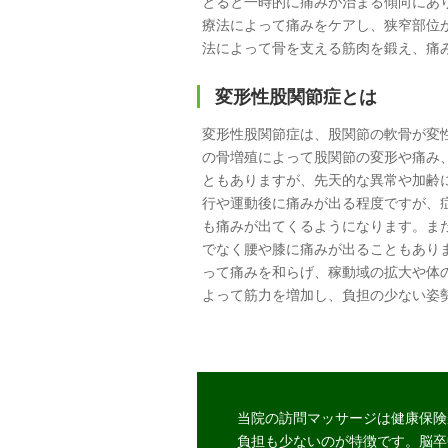
とると一時的に痛みが治まる傾向にあ
療法によって痛みをケアし、狭窄部位
法によって骨を支える筋肉を鍛え、痛
変形性股関節症とは
変形性股関節症は、股関節の軟骨が変
の骨増殖によって股関節の変形や痛み
ともありますが、先天的な異常や加齢
行や運動後に痛みが出る程度ですが、
も痛みが出てくるようになります。ま
でなく腰や膝に痛みが出ることもあり
って痛みを和らげ、稼動域の拡大や体
よって筋力を増加し、負担の少ない姿
当院の訪問マッサージは健康
保険
負担も少ないのが特徴です。脳卒