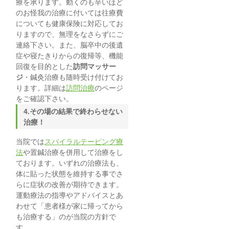
療を承ります。動くのも辛いほど
のお怪我の治療に付いては往療費
についても健康保険に対応してお
りますので、無理をなさらずにご
連絡下さい。また、脳卒中の後遺
症や寝たきりからの復帰等、機能
回復を目的とした
訪問マッサー
ジ
・鍼灸治療も随時受け付けてお
ります。詳細は
訪問治療
のページ
をご確認下さい。
4.その場の結果で終わらせない
治療！
当院では
スパイラルテーピング療
法
や置鍼治療を併用して治療をし
ております。いずれの治療法も、
体に貼った状態を維持する事でさ
らに症状の改善が期待できます。
運動療法の指導やアドバイスとあ
わせて「患者様が家に帰ってから
も治療する」のが当院の方針で
す。