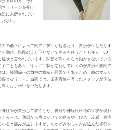
管狭窄症の方、それ
問マッサージを受け
施設に入所されてい
ください。
筋力の低下によって関節に炎症が起きたり、変形が生じたりす
する動作、階段の上り下りなどで痛みを伴うことも多く、50
る症状と言われています。関節が痛いからと動かさないでいる
こすこともあり、徐々に症状が悪化していくのが変形性膝関節
症は、膝関節への負担の蓄積が原因でもあるため、膝のマッサ
必要となります。当院では、国家資格を有したスタッフが手技
と導くお手伝いをいたします。
る脊柱管が変形して狭くなり、神経や神経根圧迫の症状が現れ
多くみられ、頚部から肩にかけての痛みやしびれ、冷感、腰痛
ていると痛みが生じますが、前かがみやしゃがみ込んだ姿勢を