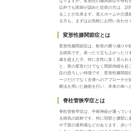
なりますが、変形性の膝関節症や脊柱
以外でも医師が認めた症状の方は、訪
ることが出来ます。
老人
ホームや
介護
る方も、まずはお気軽にお問い合わせ
変形性膝関節症とは
変形性膝関節症は、軟骨の擦り減りや
る病気です。座ったり立ち上がったり
歳を超えた方、特に女性に多く見られ
と、骨の変形だけでなく関節拘縮を起
症の恐ろしい特徴です。変形性膝関節
ージだけでなく全身へのアプローチが
療法を用いた施術を行い、本来の体へ
脊柱管狭窄症とは
脊柱管狭窄症は、中枢神経が通ってい
る病気の総称です。特に頚部と腰部に
や下肢の違和感などがあります。歩い