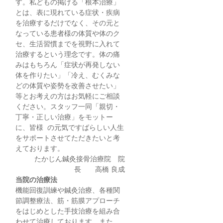
す。私どもの掲げる「根本治療」
とは、表に現れている症状・疾病
を治療するだけでなく、その元と
なっている患者様の体質や体のク
セ、生活習慣までを視野に入れて
治療するという理念です。体の痛
みはもちろん「症状が再発しない
体を作りたい」「冷え、むくみな
どの体質や姿勢を改善させたい」
等とお考えの方はお気軽にご相談
ください。スタッフ一同「親切・
丁寧・正しい治療」をモットー
に、皆様 の元気ですばらしい人生
をサポートさせてただきたいと考
えております。
たかじん鍼灸接骨治療院 院
長 高橋 良成
当院の治療法
機能回復訓練や鍼灸治療、各種関
節調整療法、筋・筋膜アプローチ
をはじめとした手技治療を組み合
わせて治療しております。また、