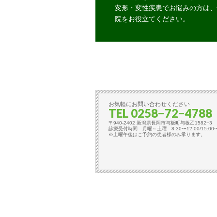
変形・変性疾患でお悩みの方は、
院をお役立てください。
お気軽にお問い合わせください
TEL 0258−72−4788
〒940-2402 新潟県長岡市与板町与板乙1582−3
診療受付時間 月曜～土曜 8:30〜12:00/15:0
※土曜午後はご予約の患者様のみ承ります。