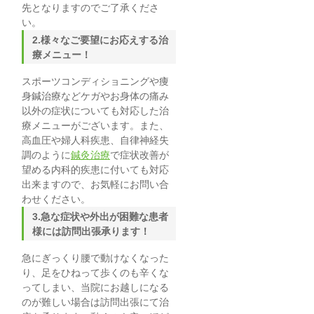
先となりますのでご了承くださ
い。
2.様々なご要望にお応えする治
療メニュー！
スポーツコンディショニングや痩
身鍼治療などケガやお身体の痛み
以外の症状についても対応した治
療メニューがございます。また、
高血圧や婦人科疾患、自律神経失
調のように
鍼灸治療
で症状改善が
望める内科的疾患に付いても対応
出来ますので、お気軽にお問い合
わせください。
3.急な症状や外出が困難な患者
様には訪問出張承ります！
急にぎっくり腰で動けなくなった
り、足をひねって歩くのも辛くな
ってしまい、当院にお越しになる
のが難しい場合は訪問出張にて治