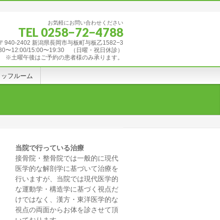
お気軽にお問い合わせください
TEL 0258−72−4788
〒940-2402 新潟県長岡市与板町与板乙1582−3
12:00/15:00〜19:30 （日曜・祝日休診）
※土曜午後はご予約の患者様のみ承ります。
タッフルーム
当院で行っている治療
接骨院・整骨院では一般的に現代
医学的な解剖学に基づいて治療を
行いますが、当院では現代医学的
な運動学・構造学に基づく視点だ
けではなく、漢方・東洋医学的な
視点の両面からお体を診させて頂