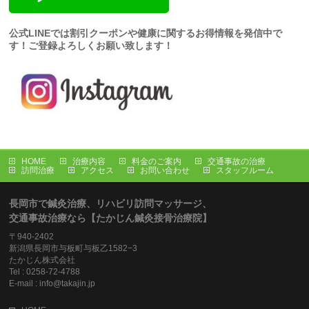
公式LINEでは割引クーポンや健康に関するお得情報を発信中で
す！ご登録よろしくお願い致します！
HOME
治療内容
料金のご案内
交通事故の治療
訪問治療
アクセス
お問い合わせ
スタッフルーム
長岡市で鍼灸治療、リハビリ訪問マッサージ、
交通事故治療なら【たかじん鍼灸接骨治療院】
〒940-2402
新潟県長岡市与板町与板乙1582−3
たかじん株式会社
Tel : 0258-72-4788
E-mail : info@takajin.jp