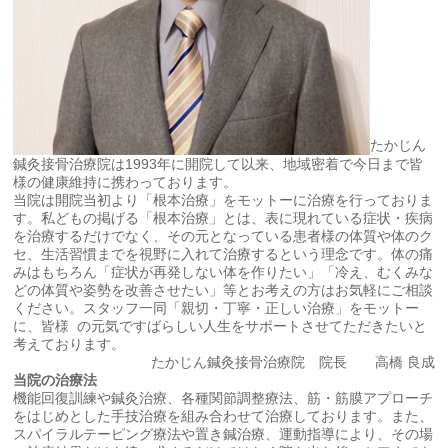
たかじん
鍼灸接骨治療院は1993年に開院して以来、地域密着で今日まで皆
様の健康維持に携わっております。
当院は開院当初より「根本治療」をモットーに治療を行っておりま
す。私どもの掲げる「根本治療」とは、表に現れている症状・疾病
を治療するだけでなく、その元となっている患者様の体質や体のク
セ、生活習慣までを視野に入れて治療するという理念です。体の痛
みはもちろん「症状が再発しない体を作りたい」「冷え、むくみな
どの体質や姿勢を改善させたい」等とお考えの方はお気軽にご相談
ください。スタッフ一同「親切・丁寧・正しい治療」をモットー
に、皆様 の元気ですばらしい人生をサポートさせてただきたいと
考えております。
たかじん鍼灸接骨治療院 院長 高橋 良成
当院の治療法
機能回復訓練や鍼灸治療、各種関節調整療法、筋・筋膜アプローチ
をはじめとした手技治療を組み合わせて治療しております。また、
スパイラルテーピング療法や置き鍼治療、運動指導により、その場