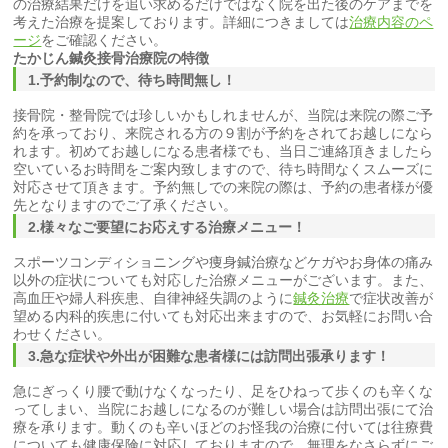
の治療結果だけを追い求めるだけではなく院を出た後のケアまでを
考えた治療を提案しております。詳細につきましては
治療内容のペ
ージ
をご確認ください。
たかじん
鍼灸
接骨
治療院の特徴
1.予約制なので、待ち時間無し！
接骨院・整骨院では珍しいかもしれませんが、当院は来院の際ご予
約を承っており、来院される方の９割が予約をされてお越しになら
れます。初めてお越しになる患者様でも、当日ご連絡頂きましたら
空いているお時間をご案内致しますので、待ち時間なくスムーズに
対応させて頂きます。予約無しでの来院の際は、予約の患者様が優
先となりますのでご了承ください。
2.様々なご要望にお応えする治療メニュー！
スポーツコンディショニングや痩身鍼治療などケガやお身体の痛み
以外の症状についても対応した治療メニューがございます。また、
高血圧や婦人科疾患、自律神経失調のように
鍼灸治療
で症状改善が
望める内科的疾患に付いても対応出来ますので、お気軽にお問い合
わせください。
3.急な症状や外出が困難な患者様には訪問出張承ります！
急にぎっくり腰で動けなくなったり、足をひねって歩くのも辛くな
ってしまい、当院にお越しになるのが難しい場合は訪問出張にて治
療を承ります。動くのも辛いほどのお怪我の治療に付いては往療費
についても健康保険に対応しておりますので、無理をなさらずにご