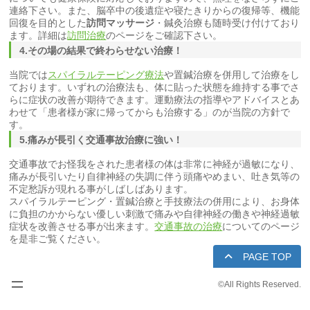
連絡下さい。また、脳卒中の後遺症や寝たきりからの復帰等、機能
回復を目的とした
訪問マッサージ
・鍼灸治療も随時受け付けており
ます。詳細は
訪問治療
のページをご確認下さい。
4.その場の結果で終わらせない治療！
当院では
スパイラルテーピング療法
や置鍼治療を併用して治療をし
ております。いずれの治療法も、体に貼った状態を維持する事でさ
らに症状の改善が期待できます。運動療法の指導やアドバイスとあ
わせて「患者様が家に帰ってからも治療する」のが当院の方針で
す。
5.痛みが長引く交通事故治療に強い！
交通事故でお怪我をされた患者様の体は非常に神経が過敏になり、
痛みが長引いたり自律神経の失調に伴う頭痛やめまい、吐き気等の
不定愁訴が現れる事がしばしばあります。
スパイラルテーピング・置鍼治療と手技療法の併用により、お身体
に負担のかからない優しい刺激で痛みや自律神経の働きや神経過敏
症状を改善させる事が出来ます。
交通事故の治療
についてのページ
を是非ご覧ください。
PAGE TOP
©
All Rights Reserved.