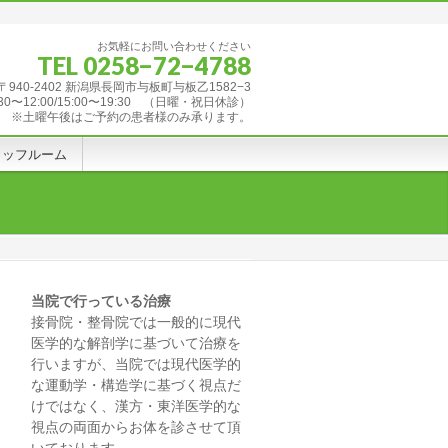
お気軽にお問い合わせください
TEL 0258−72−4788
〒940-2402 新潟県長岡市与板町与板乙1582−3
12:00/15:00〜19:30 （日曜・祝日休診）
※土曜午後はご予約の患者様のみ承ります。
タッフルーム
当院で行っている治療
接骨院・整骨院では一般的に現代
医学的な解剖学に基づいて治療を
行いますが、当院では現代医学的
な運動学・構造学に基づく視点だ
けではなく、漢方・東洋医学的な
視点の両面からお体を診させて頂