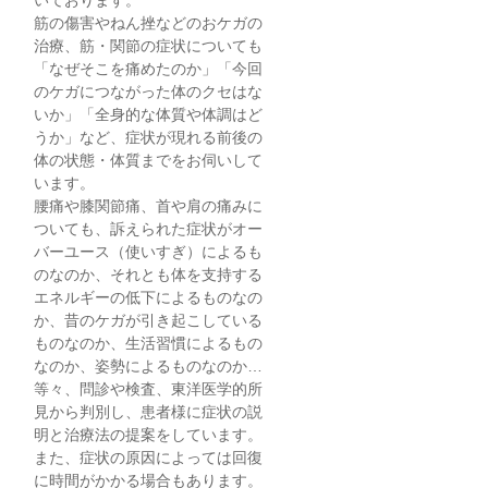
いております。
筋の傷害やねん挫などのおケガの
治療、筋・関節の症状についても
「なぜそこを痛めたのか」「今回
のケガにつながった体のクセはな
いか」「全身的な体質や体調はど
うか」など、症状が現れる前後の
体の状態・体質までをお伺いして
います。
腰痛や膝関節痛、首や肩の痛みに
ついても、訴えられた症状がオー
バーユース（使いすぎ）によるも
のなのか、それとも体を支持する
エネルギーの低下によるものなの
か、昔のケガが引き起こしている
ものなのか、生活習慣によるもの
なのか、姿勢によるものなのか…
等々、問診や検査、東洋医学的所
見から判別し、患者様に症状の説
明と治療法の提案をしています。
また、症状の原因によっては回復
に時間がかかる場合もあります。