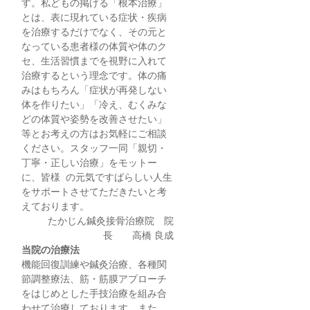
す。私どもの掲げる「根本治療」
とは、表に現れている症状・疾病
を治療するだけでなく、その元と
なっている患者様の体質や体のク
セ、生活習慣までを視野に入れて
治療するという理念です。体の痛
みはもちろん「症状が再発しない
体を作りたい」「冷え、むくみな
どの体質や姿勢を改善させたい」
等とお考えの方はお気軽にご相談
ください。スタッフ一同「親切・
丁寧・正しい治療」をモットー
に、皆様 の元気ですばらしい人生
をサポートさせてただきたいと考
えております。
たかじん鍼灸接骨治療院 院
長 高橋 良成
当院の治療法
機能回復訓練や鍼灸治療、各種関
節調整療法、筋・筋膜アプローチ
をはじめとした手技治療を組み合
わせて治療しております。また、