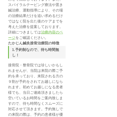
スパイラルテーピング療法や置き
鍼治療、運動指導により、その場
の治療結果だけを追い求めるだけ
ではなく院を出た後のケアまでを
考えた治療を提案しております。
詳細につきましては
治療内容のペ
ージ
をご確認ください。
たかじん
鍼灸
接骨
治療院の特徴
1.予約制なので、待ち時間無
し！
接骨院・整骨院では珍しいかもし
れませんが、当院は来院の際ご予
約を承っており、来院される方の
９割が予約をされてお越しになら
れます。初めてお越しになる患者
様でも、当日ご連絡頂きましたら
空いているお時間をご案内致しま
すので、待ち時間なくスムーズに
対応させて頂きます。予約無しで
の来院の際は、予約の患者様が優