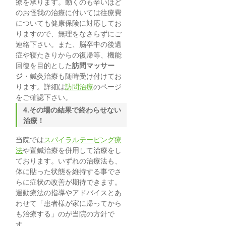
療を承ります。動くのも辛いほど
のお怪我の治療に付いては往療費
についても健康保険に対応してお
りますので、無理をなさらずにご
連絡下さい。また、脳卒中の後遺
症や寝たきりからの復帰等、機能
回復を目的とした
訪問マッサー
ジ
・鍼灸治療も随時受け付けてお
ります。詳細は
訪問治療
のページ
をご確認下さい。
4.その場の結果で終わらせない
治療！
当院では
スパイラルテーピング療
法
や置鍼治療を併用して治療をし
ております。いずれの治療法も、
体に貼った状態を維持する事でさ
らに症状の改善が期待できます。
運動療法の指導やアドバイスとあ
わせて「患者様が家に帰ってから
も治療する」のが当院の方針で
す。