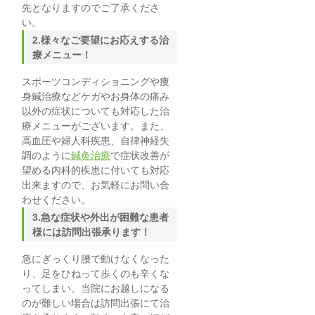
先となりますのでご了承くださ
い。
2.様々なご要望にお応えする治
療メニュー！
スポーツコンディショニングや痩
身鍼治療などケガやお身体の痛み
以外の症状についても対応した治
療メニューがございます。また、
高血圧や婦人科疾患、自律神経失
調のように
鍼灸治療
で症状改善が
望める内科的疾患に付いても対応
出来ますので、お気軽にお問い合
わせください。
3.急な症状や外出が困難な患者
様には訪問出張承ります！
急にぎっくり腰で動けなくなった
り、足をひねって歩くのも辛くな
ってしまい、当院にお越しになる
のが難しい場合は訪問出張にて治