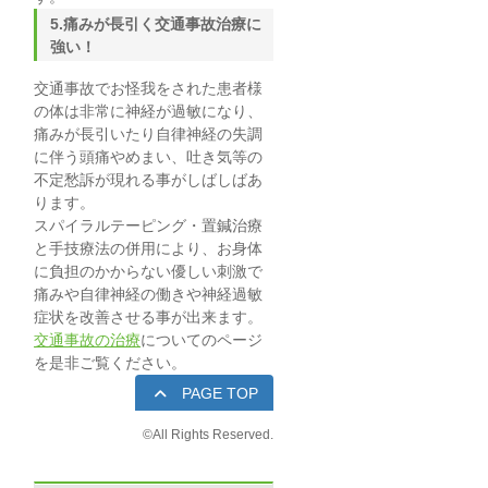
5.痛みが長引く交通事故治療に
強い！
交通事故でお怪我をされた患者様
の体は非常に神経が過敏になり、
痛みが長引いたり自律神経の失調
に伴う頭痛やめまい、吐き気等の
不定愁訴が現れる事がしばしばあ
ります。
スパイラルテーピング・置鍼治療
と手技療法の併用により、お身体
に負担のかからない優しい刺激で
痛みや自律神経の働きや神経過敏
症状を改善させる事が出来ます。
交通事故の治療
についてのページ
を是非ご覧ください。
PAGE TOP
©
All Rights Reserved.