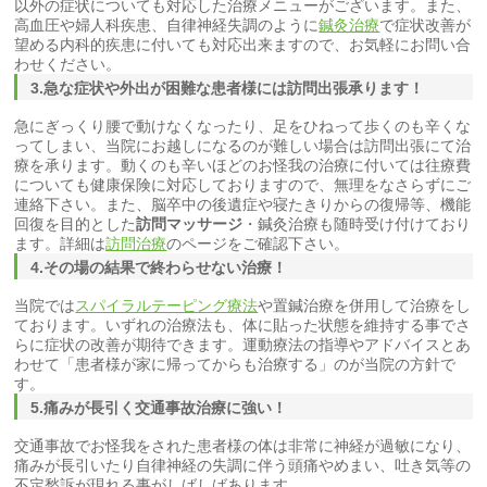
以外の症状についても対応した治療メニューがございます。また、
高血圧や婦人科疾患、自律神経失調のように
鍼灸治療
で症状改善が
望める内科的疾患に付いても対応出来ますので、お気軽にお問い合
わせください。
3.急な症状や外出が困難な患者様には訪問出張承ります！
急にぎっくり腰で動けなくなったり、足をひねって歩くのも辛くな
ってしまい、当院にお越しになるのが難しい場合は訪問出張にて治
療を承ります。動くのも辛いほどのお怪我の治療に付いては往療費
についても健康保険に対応しておりますので、無理をなさらずにご
連絡下さい。また、脳卒中の後遺症や寝たきりからの復帰等、機能
回復を目的とした
訪問マッサージ
・鍼灸治療も随時受け付けており
ます。詳細は
訪問治療
のページをご確認下さい。
4.その場の結果で終わらせない治療！
当院では
スパイラルテーピング療法
や置鍼治療を併用して治療をし
ております。いずれの治療法も、体に貼った状態を維持する事でさ
らに症状の改善が期待できます。運動療法の指導やアドバイスとあ
わせて「患者様が家に帰ってからも治療する」のが当院の方針で
す。
5.痛みが長引く交通事故治療に強い！
交通事故でお怪我をされた患者様の体は非常に神経が過敏になり、
痛みが長引いたり自律神経の失調に伴う頭痛やめまい、吐き気等の
不定愁訴が現れる事がしばしばあります。