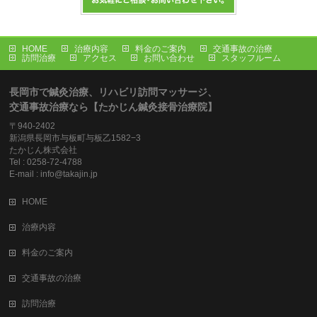
HOME
治療内容
料金のご案内
交通事故の治療
訪問治療
アクセス
お問い合わせ
スタッフルーム
長岡市で鍼灸治療、リハビリ訪問マッサージ、
交通事故治療なら【たかじん鍼灸接骨治療院】
〒940-2402
新潟県長岡市与板町与板乙1582−3
たかじん株式会社
Tel : 0258-72-4788
E-mail : info@takajin.jp
HOME
治療内容
料金のご案内
交通事故の治療
訪問治療