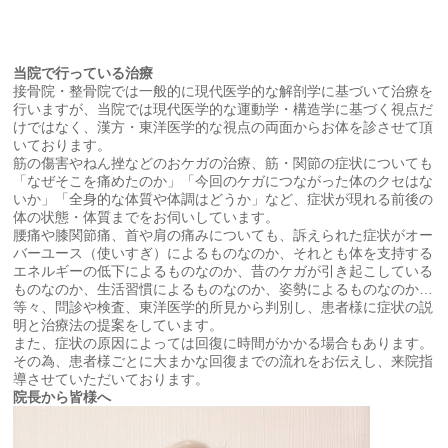
当院で行っている治療
接骨院・整骨院では一般的に現代医学的な解剖学に基づいて治療を
行いますが、当院では現代医学的な運動学・構造学に基づく視点だ
けではなく、漢方・東洋医学的な視点の両面からお体を診させて頂
いております。
筋の傷害やねん挫などのおケガの治療、筋・関節の症状についても
「なぜそこを痛めたのか」「今回のケガにつながった体のクセはな
いか」「全身的な体質や体調はどうか」など、症状が現れる前後の
体の状態・体質までをお伺いしています。
腰痛や膝関節痛、首や肩の痛みについても、訴えられた症状がオー
バーユース（使いすぎ）によるものなのか、それとも体を支持する
エネルギーの低下によるものなのか、昔のケガが引き起こしている
ものなのか、生活習慣によるものなのか、姿勢によるものなのか…
等々、問診や検査、東洋医学的所見から判別し、患者様に症状の説
明と治療法の提案をしています。
また、症状の原因によっては回復に時間がかかる場合もあります。
その為、患者様ごとに大まかな回復までの流れをお伝えし、来院指
導させていただいております。
院長から皆様へ