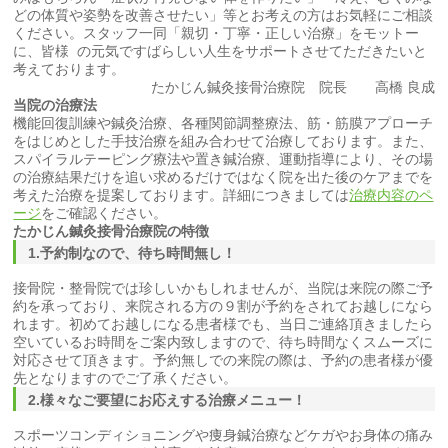
どの体質や姿勢を改善させたい」等とお考えの方はお気軽にご相談
ください。スタッフ一同「親切・丁寧・正しい治療」をモットー
に、皆様 の元気ですばらしい人生をサポートさせてただきたいと
考えております。
たかじん鍼灸接骨治療院 院長 高橋 良成
当院の治療法
機能回復訓練や鍼灸治療、各種関節調整療法、筋・筋膜アプローチ
をはじめとした手技治療を組み合わせて治療しております。また、
スパイラルテーピング療法や置き鍼治療、運動指導により、その場
の治療結果だけを追い求めるだけではなく院を出た後のケアまでを
考えた治療を提案しております。詳細につきましては
治療内容のペ
ージ
をご確認ください。
たかじん
鍼灸
接骨
治療院の特徴
1.予約制なので、待ち時間無し！
接骨院・整骨院では珍しいかもしれませんが、当院は来院の際ご予
約を承っており、来院される方の９割が予約をされてお越しになら
れます。初めてお越しになる患者様でも、当日ご連絡頂きましたら
空いているお時間をご案内致しますので、待ち時間なくスムーズに
対応させて頂きます。予約無しでの来院の際は、予約の患者様が優
先となりますのでご了承ください。
2.様々なご要望にお応えする治療メニュー！
スポーツコンディショニングや痩身鍼治療などケガやお身体の痛み