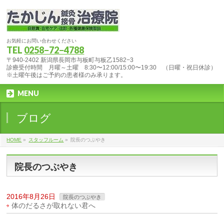
お気軽にお問い合わせください
TEL
0258−72−4788
〒940-2402 新潟県長岡市与板町与板乙1582−3
診療受付時間 月曜～土曜 8:30〜12:00/15:00〜19:30 （日曜・祝日休診）
※土曜午後はご予約の患者様のみ承ります。
MENU
ブログ
HOME
»
スタッフルーム
»
院長のつぶやき
院長のつぶやき
2016年8月26日
院長のつぶやき
体のだるさが取れない君へ