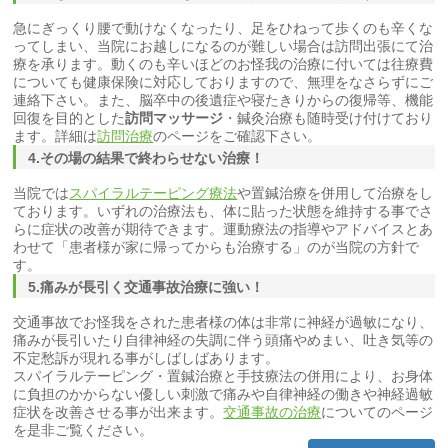
急にぎっくり腰で動けなくなったり、足をひねって歩くのも辛くな
ってしまい、当院にお越しになるのが難しい場合は訪問出張にて治
療を承ります。動くのも辛いほどのお怪我の治療に付いては往療費
についても健康保険に対応しておりますので、無理をなさらずにご
連絡下さい。また、脳卒中の後遺症や寝たきりからの復帰等、機能
回復を目的とした
訪問マッサージ
・鍼灸治療も随時受け付けており
ます。詳細は
訪問治療
のページをご確認下さい。
4.その場の結果で終わらせない治療！
当院では
スパイラルテーピング療法
や置鍼治療を併用して治療をし
ております。いずれの治療法も、体に貼った状態を維持する事でさ
らに症状の改善が期待できます。運動療法の指導やアドバイスとあ
わせて「患者様が家に帰ってからも治療する」のが当院の方針で
す。
5.痛みが長引く交通事故治療に強い！
交通事故でお怪我をされた患者様の体は非常に神経が過敏になり、
痛みが長引いたり自律神経の失調に伴う頭痛やめまい、吐き気等の
不定愁訴が現れる事がしばしばあります。
スパイラルテーピング・置鍼治療と手技療法の併用により、お身体
に負担のかからない優しい刺激で痛みや自律神経の働きや神経過敏
症状を改善させる事が出来ます。
交通事故の治療
についてのページ
を是非ご覧ください。