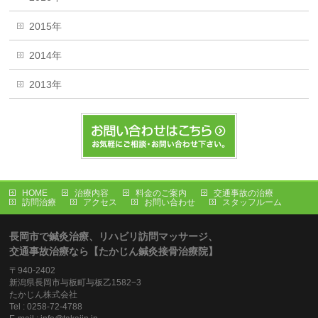
2015年
2014年
2013年
HOME
治療内容
料金のご案内
交通事故の治療
訪問治療
アクセス
お問い合わせ
スタッフルーム
長岡市で鍼灸治療、リハビリ訪問マッサージ、
交通事故治療なら【たかじん鍼灸接骨治療院】
〒940-2402
新潟県長岡市与板町与板乙1582−3
たかじん株式会社
Tel : 0258-72-4788