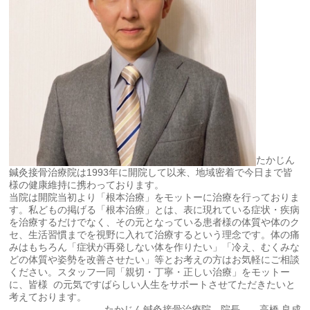
たかじん
鍼灸接骨治療院は1993年に開院して以来、地域密着で今日まで皆
様の健康維持に携わっております。
当院は開院当初より「根本治療」をモットーに治療を行っておりま
す。私どもの掲げる「根本治療」とは、表に現れている症状・疾病
を治療するだけでなく、その元となっている患者様の体質や体のク
セ、生活習慣までを視野に入れて治療するという理念です。体の痛
みはもちろん「症状が再発しない体を作りたい」「冷え、むくみな
どの体質や姿勢を改善させたい」等とお考えの方はお気軽にご相談
ください。スタッフ一同「親切・丁寧・正しい治療」をモットー
に、皆様 の元気ですばらしい人生をサポートさせてただきたいと
考えております。
たかじん鍼灸接骨治療院 院長 高橋 良成