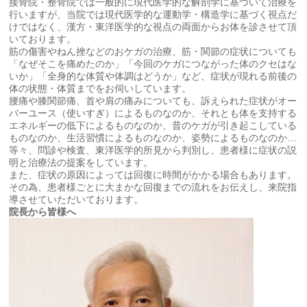
接骨院・整骨院では一般的に現代医学的な解剖学に基づいて治療を
行いますが、当院では現代医学的な運動学・構造学に基づく視点だ
けではなく、漢方・東洋医学的な視点の両面からお体を診させて頂
いております。
筋の傷害やねん挫などのおケガの治療、筋・関節の症状についても
「なぜそこを痛めたのか」「今回のケガにつながった体のクセはな
いか」「全身的な体質や体調はどうか」など、症状が現れる前後の
体の状態・体質までをお伺いしています。
腰痛や膝関節痛、首や肩の痛みについても、訴えられた症状がオー
バーユース（使いすぎ）によるものなのか、それとも体を支持する
エネルギーの低下によるものなのか、昔のケガが引き起こしている
ものなのか、生活習慣によるものなのか、姿勢によるものなのか…
等々、問診や検査、東洋医学的所見から判別し、患者様に症状の説
明と治療法の提案をしています。
また、症状の原因によっては回復に時間がかかる場合もあります。
その為、患者様ごとに大まかな回復までの流れをお伝えし、来院指
導させていただいております。
院長から皆様へ