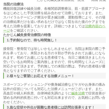
当院の治療法
機能回復訓練や鍼灸治療、各種関節調整療法、筋・筋膜アプローチ
をはじめとした手技治療を組み合わせて治療しております。また、
スパイラルテーピング療法や置き鍼治療、運動指導により、その場
の治療結果だけを追い求めるだけではなく院を出た後のケアまでを
考えた治療を提案しております。詳細につきましては
治療内容のペ
ージ
をご確認ください。
たかじん
鍼灸
接骨
治療院の特徴
1.予約制なので、待ち時間無し！
接骨院・整骨院では珍しいかもしれませんが、当院は来院の際ご予
約を承っており、来院される方の９割が予約をされてお越しになら
れます。初めてお越しになる患者様でも、当日ご連絡頂きましたら
空いているお時間をご案内致しますので、待ち時間なくスムーズに
対応させて頂きます。予約無しでの来院の際は、予約の患者様が優
先となりますのでご了承ください。
2.様々なご要望にお応えする治療メニュー！
スポーツコンディショニングや痩身鍼治療などケガやお身体の痛み
以外の症状についても対応した治療メニューがございます。また、
高血圧や婦人科疾患、自律神経失調のように
鍼灸治療
で症状改善が
望める内科的疾患に付いても対応出来ますので、お気軽にお問い合
わせください。
3.急な症状や外出が困難な患者様には訪問出張承ります！