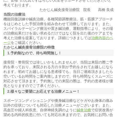
に、皆様 の元気ですばらしい人生をサポートさせてただきたいと
考えております。
たかじん鍼灸接骨治療院 院長 高橋 良成
当院の治療法
機能回復訓練や鍼灸治療、各種関節調整療法、筋・筋膜アプローチ
をはじめとした手技治療を組み合わせて治療しております。また、
スパイラルテーピング療法や置き鍼治療、運動指導により、その場
の治療結果だけを追い求めるだけではなく院を出た後のケアまでを
考えた治療を提案しております。詳細につきましては
治療内容のペ
ージ
をご確認ください。
たかじん
鍼灸
接骨
治療院の特徴
1.予約制なので、待ち時間無し！
接骨院・整骨院では珍しいかもしれませんが、当院は来院の際ご予
約を承っており、来院される方の９割が予約をされてお越しになら
れます。初めてお越しになる患者様でも、当日ご連絡頂きましたら
空いているお時間をご案内致しますので、待ち時間なくスムーズに
対応させて頂きます。予約無しでの来院の際は、予約の患者様が優
先となりますのでご了承ください。
2.様々なご要望にお応えする治療メニュー！
スポーツコンディショニングや痩身鍼治療などケガやお身体の痛み
以外の症状についても対応した治療メニューがございます。また、
高血圧や婦人科疾患、自律神経失調のように
鍼灸治療
で症状改善が
望める内科的疾患に付いても対応出来ますので、お気軽にお問い合