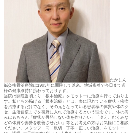
たかじん
鍼灸接骨治療院は1993年に開院して以来、地域密着で今日まで皆
様の健康維持に携わっております。
当院は開院当初より「根本治療」をモットーに治療を行っておりま
す。私どもの掲げる「根本治療」とは、表に現れている症状・疾病
を治療するだけでなく、その元となっている患者様の体質や体のク
セ、生活習慣までを視野に入れて治療するという理念です。体の痛
みはもちろん「症状が再発しない体を作りたい」「冷え、むくみな
どの体質や姿勢を改善させたい」等とお考えの方はお気軽にご相談
ください。スタッフ一同「親切・丁寧・正しい治療」をモットー