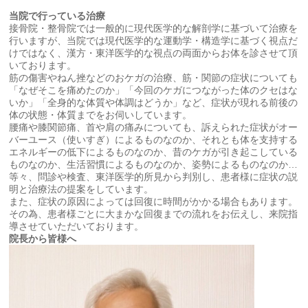
当院で行っている治療
接骨院・整骨院では一般的に現代医学的な解剖学に基づいて治療を
行いますが、当院では現代医学的な運動学・構造学に基づく視点だ
けではなく、漢方・東洋医学的な視点の両面からお体を診させて頂
いております。
筋の傷害やねん挫などのおケガの治療、筋・関節の症状についても
「なぜそこを痛めたのか」「今回のケガにつながった体のクセはな
いか」「全身的な体質や体調はどうか」など、症状が現れる前後の
体の状態・体質までをお伺いしています。
腰痛や膝関節痛、首や肩の痛みについても、訴えられた症状がオー
バーユース（使いすぎ）によるものなのか、それとも体を支持する
エネルギーの低下によるものなのか、昔のケガが引き起こしている
ものなのか、生活習慣によるものなのか、姿勢によるものなのか…
等々、問診や検査、東洋医学的所見から判別し、患者様に症状の説
明と治療法の提案をしています。
また、症状の原因によっては回復に時間がかかる場合もあります。
その為、患者様ごとに大まかな回復までの流れをお伝えし、来院指
導させていただいております。
院長から皆様へ