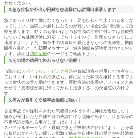
わせください。
3.急な症状や外出が困難な患者様には訪問出張承ります！
急にぎっくり腰で動けなくなったり、足をひねって歩くのも辛くな
ってしまい、当院にお越しになるのが難しい場合は訪問出張にて治
療を承ります。動くのも辛いほどのお怪我の治療に付いては往療費
についても健康保険に対応しておりますので、無理をなさらずにご
連絡下さい。また、脳卒中の後遺症や寝たきりからの復帰等、機能
回復を目的とした
訪問マッサージ
・鍼灸治療も随時受け付けており
ます。詳細は
訪問治療
のページをご確認下さい。
4.その場の結果で終わらせない治療！
当院では
スパイラルテーピング療法
や置鍼治療を併用して治療をし
ております。いずれの治療法も、体に貼った状態を維持する事でさ
らに症状の改善が期待できます。運動療法の指導やアドバイスとあ
わせて「患者様が家に帰ってからも治療する」のが当院の方針で
す。
5.痛みが長引く交通事故治療に強い！
交通事故でお怪我をされた患者様の体は非常に神経が過敏になり、
痛みが長引いたり自律神経の失調に伴う頭痛やめまい、吐き気等の
不定愁訴が現れる事がしばしばあります。
スパイラルテーピング・置鍼治療と手技療法の併用により、お身体
に負担のかからない優しい刺激で痛みや自律神経の働きや神経過敏