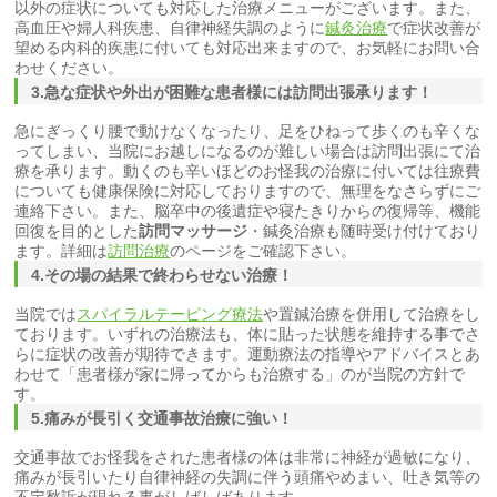
以外の症状についても対応した治療メニューがございます。また、
高血圧や婦人科疾患、自律神経失調のように
鍼灸治療
で症状改善が
望める内科的疾患に付いても対応出来ますので、お気軽にお問い合
わせください。
3.急な症状や外出が困難な患者様には訪問出張承ります！
急にぎっくり腰で動けなくなったり、足をひねって歩くのも辛くな
ってしまい、当院にお越しになるのが難しい場合は訪問出張にて治
療を承ります。動くのも辛いほどのお怪我の治療に付いては往療費
についても健康保険に対応しておりますので、無理をなさらずにご
連絡下さい。また、脳卒中の後遺症や寝たきりからの復帰等、機能
回復を目的とした
訪問マッサージ
・鍼灸治療も随時受け付けており
ます。詳細は
訪問治療
のページをご確認下さい。
4.その場の結果で終わらせない治療！
当院では
スパイラルテーピング療法
や置鍼治療を併用して治療をし
ております。いずれの治療法も、体に貼った状態を維持する事でさ
らに症状の改善が期待できます。運動療法の指導やアドバイスとあ
わせて「患者様が家に帰ってからも治療する」のが当院の方針で
す。
5.痛みが長引く交通事故治療に強い！
交通事故でお怪我をされた患者様の体は非常に神経が過敏になり、
痛みが長引いたり自律神経の失調に伴う頭痛やめまい、吐き気等の