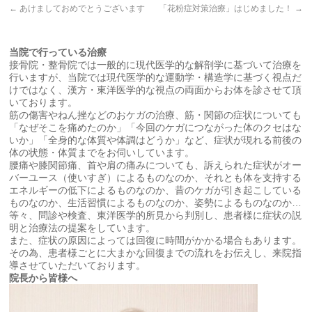
←
あけましておめでとうございます
「花粉症対策治療」はじめました！
→
当院で行っている治療
接骨院・整骨院では一般的に現代医学的な解剖学に基づいて治療を
行いますが、当院では現代医学的な運動学・構造学に基づく視点だ
けではなく、漢方・東洋医学的な視点の両面からお体を診させて頂
いております。
筋の傷害やねん挫などのおケガの治療、筋・関節の症状についても
「なぜそこを痛めたのか」「今回のケガにつながった体のクセはな
いか」「全身的な体質や体調はどうか」など、症状が現れる前後の
体の状態・体質までをお伺いしています。
腰痛や膝関節痛、首や肩の痛みについても、訴えられた症状がオー
バーユース（使いすぎ）によるものなのか、それとも体を支持する
エネルギーの低下によるものなのか、昔のケガが引き起こしている
ものなのか、生活習慣によるものなのか、姿勢によるものなのか…
等々、問診や検査、東洋医学的所見から判別し、患者様に症状の説
明と治療法の提案をしています。
また、症状の原因によっては回復に時間がかかる場合もあります。
その為、患者様ごとに大まかな回復までの流れをお伝えし、来院指
導させていただいております。
院長から皆様へ