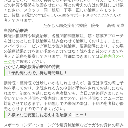
どの体質や姿勢を改善させたい」等とお考えの方はお気軽にご相談
ください。スタッフ一同「親切・丁寧・正しい治療」をモットー
に、皆様 の元気ですばらしい人生をサポートさせてただきたいと
考えております。
たかじん鍼灸接骨治療院 院長 高橋 良成
当院の治療法
機能回復訓練や鍼灸治療、各種関節調整療法、筋・筋膜アプローチ
をはじめとした手技治療を組み合わせて治療しております。また、
スパイラルテーピング療法や置き鍼治療、運動指導により、その場
の治療結果だけを追い求めるだけではなく院を出た後のケアまでを
考えた治療を提案しております。詳細につきましては
治療内容のペ
ージ
をご確認ください。
たかじん
鍼灸
接骨
治療院の特徴
1.予約制なので、待ち時間無し！
接骨院・整骨院では珍しいかもしれませんが、当院は来院の際ご予
約を承っており、来院される方の９割が予約をされてお越しになら
れます。初めてお越しになる患者様でも、当日ご連絡頂きましたら
空いているお時間をご案内致しますので、待ち時間なくスムーズに
対応させて頂きます。予約無しでの来院の際は、予約の患者様が優
先となりますのでご了承ください。
2.様々なご要望にお応えする治療メニュー！
スポーツコンディショニングや痩身鍼治療などケガやお身体の痛み