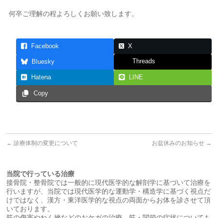
何卒ご理解の程よろしくお願い致します。
Facebook
X
Threads
Bluesky
Hatena
LINE
Copy
←
診療体制の変更について
お盆休みのお知らせ
→
当院で行っている治療
接骨院・整骨院では一般的に現代医学的な解剖学に基づいて治療を
行いますが、当院では現代医学的な運動学・構造学に基づく視点だ
けではなく、漢方・東洋医学的な視点の両面からお体を診させて頂
いております。
筋の傷害やねん挫などのおケガの治療、筋・関節の症状についても