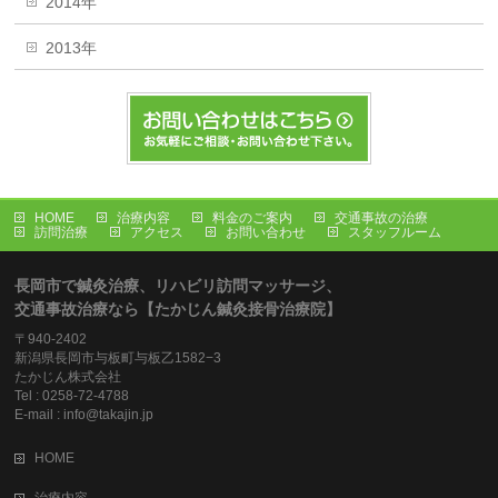
2014年
2013年
HOME
治療内容
料金のご案内
交通事故の治療
訪問治療
アクセス
お問い合わせ
スタッフルーム
長岡市で鍼灸治療、リハビリ訪問マッサージ、
交通事故治療なら【たかじん鍼灸接骨治療院】
〒940-2402
新潟県長岡市与板町与板乙1582−3
たかじん株式会社
Tel : 0258-72-4788
E-mail : info@takajin.jp
HOME