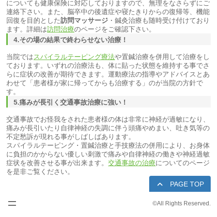
についても健康保険に対応しておりますので、無理をなさらずにご
連絡下さい。また、脳卒中の後遺症や寝たきりからの復帰等、機能
回復を目的とした
訪問マッサージ
・鍼灸治療も随時受け付けており
ます。詳細は
訪問治療
のページをご確認下さい。
4.その場の結果で終わらせない治療！
当院では
スパイラルテーピング療法
や置鍼治療を併用して治療をし
ております。いずれの治療法も、体に貼った状態を維持する事でさ
らに症状の改善が期待できます。運動療法の指導やアドバイスとあ
わせて「患者様が家に帰ってからも治療する」のが当院の方針で
す。
5.痛みが長引く交通事故治療に強い！
交通事故でお怪我をされた患者様の体は非常に神経が過敏になり、
痛みが長引いたり自律神経の失調に伴う頭痛やめまい、吐き気等の
不定愁訴が現れる事がしばしばあります。
スパイラルテーピング・置鍼治療と手技療法の併用により、お身体
に負担のかからない優しい刺激で痛みや自律神経の働きや神経過敏
症状を改善させる事が出来ます。
交通事故の治療
についてのページ
を是非ご覧ください。
PAGE TOP
©
All Rights Reserved.