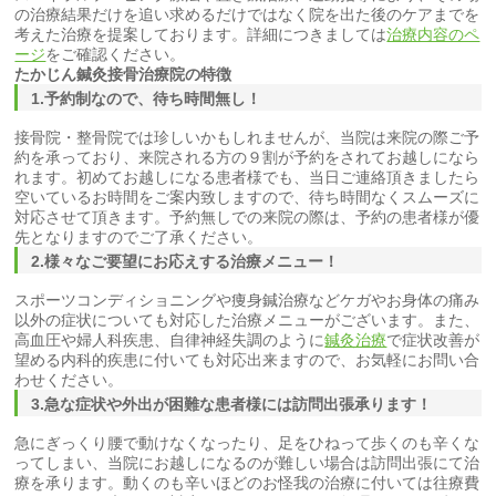
の治療結果だけを追い求めるだけではなく院を出た後のケアまでを
考えた治療を提案しております。詳細につきましては
治療内容のペ
ージ
をご確認ください。
たかじん
鍼灸
接骨
治療院の特徴
1.予約制なので、待ち時間無し！
接骨院・整骨院では珍しいかもしれませんが、当院は来院の際ご予
約を承っており、来院される方の９割が予約をされてお越しになら
れます。初めてお越しになる患者様でも、当日ご連絡頂きましたら
空いているお時間をご案内致しますので、待ち時間なくスムーズに
対応させて頂きます。予約無しでの来院の際は、予約の患者様が優
先となりますのでご了承ください。
2.様々なご要望にお応えする治療メニュー！
スポーツコンディショニングや痩身鍼治療などケガやお身体の痛み
以外の症状についても対応した治療メニューがございます。また、
高血圧や婦人科疾患、自律神経失調のように
鍼灸治療
で症状改善が
望める内科的疾患に付いても対応出来ますので、お気軽にお問い合
わせください。
3.急な症状や外出が困難な患者様には訪問出張承ります！
急にぎっくり腰で動けなくなったり、足をひねって歩くのも辛くな
ってしまい、当院にお越しになるのが難しい場合は訪問出張にて治
療を承ります。動くのも辛いほどのお怪我の治療に付いては往療費