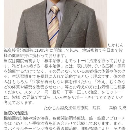
たかじん
鍼灸接骨治療院は1993年に開院して以来、地域密着で今日まで皆
様の健康維持に携わっております。
当院は開院当初より「根本治療」をモットーに治療を行っておりま
す。私どもの掲げる「根本治療」とは、表に現れている症状・疾病
を治療するだけでなく、その元となっている患者様の体質や体のク
セ、生活習慣までを視野に入れて治療するという理念です。体の痛
みはもちろん「症状が再発しない体を作りたい」「冷え、むくみな
どの体質や姿勢を改善させたい」等とお考えの方はお気軽にご相談
ください。スタッフ一同「親切・丁寧・正しい治療」をモットー
に、皆様 の元気ですばらしい人生をサポートさせてただきたいと
考えております。
たかじん鍼灸接骨治療院 院長 高橋 良成
当院の治療法
機能回復訓練や鍼灸治療、各種関節調整療法、筋・筋膜アプローチ
をはじめとした手技治療を組み合わせて治療しております。また、
スパイラルテーピング療法や置き鍼治療、運動指導により、その場